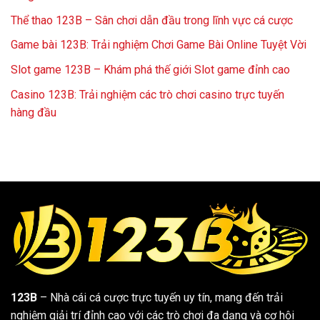
Thể thao 123B – Sân chơi dẫn đầu trong lĩnh vực cá cược
Game bài 123B: Trải nghiệm Chơi Game Bài Online Tuyệt Vời
Slot game 123B – Khám phá thế giới Slot game đỉnh cao
Casino 123B: Trải nghiệm các trò chơi casino trực tuyến
hàng đầu
123B
– Nhà cái cá cược trực tuyến uy tín, mang đến trải
nghiệm giải trí đỉnh cao với các trò chơi đa dạng và cơ hội