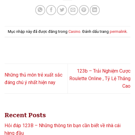
Mục nhập này đã được đăng trong
Casino
. Đánh dấu trang
permalink
.
123b – Trải Nghiệm Cược
Những thủ môn trẻ xuất sắc
Roulette Online , Tỷ Lệ Thắng
đáng chú ý nhất hiện nay
Cao
Recent Posts
Hỏi đáp 123B – Những thông tin bạn cần biết về nhà cái
hàng đầu