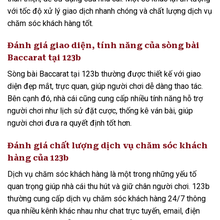
với tốc độ xử lý giao dịch nhanh chóng và chất lượng dịch vụ
chăm sóc khách hàng tốt.
Đánh giá giao diện, tính năng của sòng bài
Baccarat tại 123b
Sòng bài Baccarat tại 123b thường được thiết kế với giao
diện đẹp mắt, trực quan, giúp người chơi dễ dàng thao tác.
Bên cạnh đó, nhà cái cũng cung cấp nhiều tính năng hỗ trợ
người chơi như lịch sử đặt cược, thống kê ván bài, giúp
người chơi đưa ra quyết định tốt hơn.
Đánh giá chất lượng dịch vụ chăm sóc khách
hàng của 123b
Dịch vụ chăm sóc khách hàng là một trong những yếu tố
quan trọng giúp nhà cái thu hút và giữ chân người chơi. 123b
thường cung cấp dịch vụ chăm sóc khách hàng 24/7 thông
qua nhiều kênh khác nhau như chat trực tuyến, email, điện