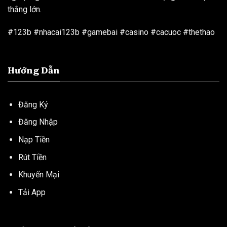
thắng lớn.
#123b #nhacai123b #gamebai #casino #cacuoc #thethao
Hướng Dẫn
Đăng Ký
Đăng Nhập
Nạp Tiền
Rút Tiền
Khuyến Mại
Tải App