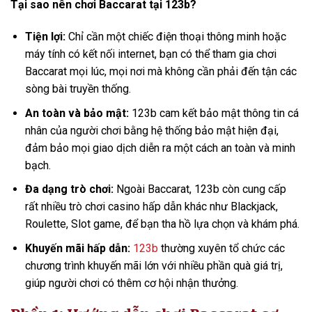
Tại sao nên chơi Baccarat tại 123b?
Tiện lợi:
Chỉ cần một chiếc điện thoại thông minh hoặc
máy tính có kết nối internet, bạn có thể tham gia chơi
Baccarat mọi lúc, mọi nơi mà không cần phải đến tận các
sòng bài truyền thống.
An toàn và bảo mật:
123b cam kết bảo mật thông tin cá
nhân của người chơi bằng hệ thống bảo mật hiện đại,
đảm bảo mọi giao dịch diễn ra một cách an toàn và minh
bạch.
Đa dạng trò chơi:
Ngoài Baccarat, 123b còn cung cấp
rất nhiều trò chơi casino hấp dẫn khác như Blackjack,
Roulette, Slot game, để bạn tha hồ lựa chọn và khám phá.
Khuyến mãi hấp dẫn:
123b
thường xuyên tổ chức các
chương trình khuyến mãi lớn với nhiều phần quà giá trị,
giúp người chơi có thêm cơ hội nhận thưởng.