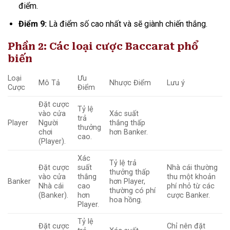
điểm.
Điểm 9:
Là điểm số cao nhất và sẽ giành chiến thắng.
Phần 2: Các loại cược Baccarat phổ
biến
Loại
Ưu
Mô Tả
Nhược Điểm
Lưu ý
Cược
Điểm
Đặt cược
Tỷ lệ
vào cửa
Xác suất
trả
Player
Người
thắng thấp
thưởng
chơi
hơn Banker.
cao.
(Player).
Xác
Tỷ lệ trả
Đặt cược
suất
Nhà cái thường
thưởng thấp
vào cửa
thắng
thu một khoản
Banker
hơn Player,
Nhà cái
cao
phí nhỏ từ các
thường có phí
(Banker).
hơn
cược Banker.
hoa hồng.
Player.
Tỷ lệ
Đặt cược
Chỉ nên đặt