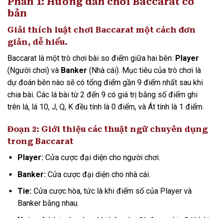
Phần 1: Hướng dẫn chơi Baccarat cơ
bản
Giải thích luật chơi Baccarat một cách đơn
giản, dễ hiểu.
Baccarat là một trò chơi bài so điểm giữa hai bên:
Player
(Người chơi) và
Banker
(Nhà cái). Mục tiêu của trò chơi là
dự đoán bên nào sẽ có tổng điểm gần 9 điểm nhất sau khi
chia bài. Các lá bài từ 2 đến 9 có giá trị bằng số điểm ghi
trên lá, lá 10, J, Q, K đều tính là 0 điểm, và Át tính là 1 điểm.
Đoạn 2: Giới thiệu các thuật ngữ chuyên dụng
trong Baccarat
Player:
Cửa cược đại diện cho người chơi.
Banker:
Cửa cược đại diện cho nhà cái.
Tie:
Cửa cược hòa, tức là khi điểm số của Player và
Banker bằng nhau.