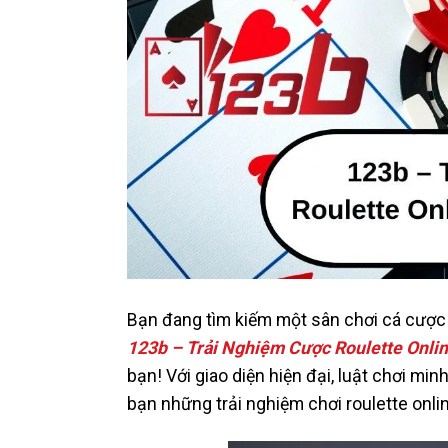
Bạn đang tìm kiếm một sân chơi cá cược 
123b – Trải Nghiệm Cược Roulette Onlin
bạn! Với giao diện hiện đại, luật chơi m
bạn những trải nghiệm chơi roulette onlin