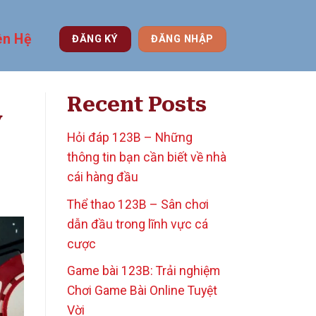
ên Hệ
ĐĂNG KÝ
ĐĂNG NHẬP
Recent Posts
ỷ
Hỏi đáp 123B – Những
thông tin bạn cần biết về nhà
cái hàng đầu
Thể thao 123B – Sân chơi
dẫn đầu trong lĩnh vực cá
cược
Game bài 123B: Trải nghiệm
Chơi Game Bài Online Tuyệt
Vời