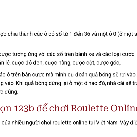
ợc chia thành các ô có số từ 1 đến 36 và một ô 0 (ở một 
ược tương ứng với các số trên bánh xe và các loại cược
 lẻ, cược đỏ đen, cược hàng, cược cột, cược góc,…
ác ô trên bàn cược mà mình dự đoán quả bóng sẽ rơi vào.
g vào. Khi quả bóng dừng lại ở một ô nào đó, nhà cái sẽ tr
ợc đúng.
họn 123b để chơi Roulette Onlin
ủa nhiều người chơi roulette online tại Việt Nam. Vậy điề
?