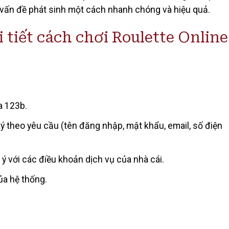
c vấn đề phát sinh một cách nhanh chóng và hiệu quả.
 tiết cách chơi Roulette Online
a 123b.
ý theo yêu cầu (tên đăng nhập, mật khẩu, email, số điện
ý với các điều khoản dịch vụ của nhà cái.
ủa hệ thống.