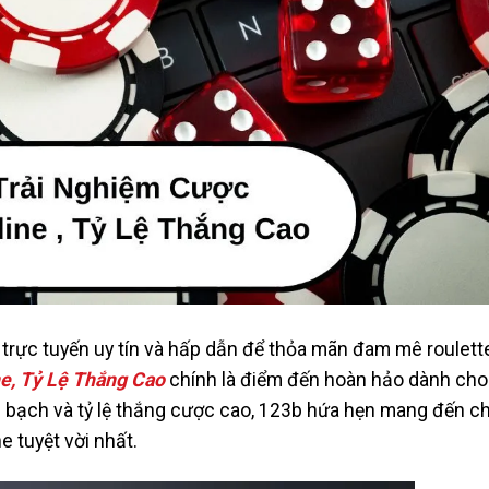
trực tuyến uy tín và hấp dẫn để thỏa mãn đam mê roulett
e, Tỷ Lệ Thắng Cao
chính là điểm đến hoàn hảo dành cho
inh bạch và tỷ lệ thắng cược cao, 123b hứa hẹn mang đến c
e tuyệt vời nhất.