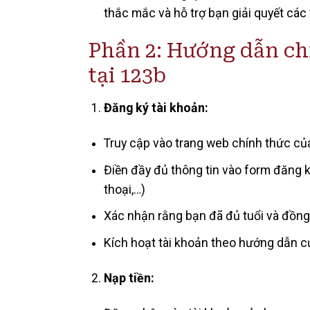
thắc mắc và hỗ trợ bạn giải quyết cá
Phần 2: Hướng dẫn chi
tại 123b
Đăng ký tài khoản:
Truy cập vào trang web chính thức củ
Điền đầy đủ thông tin vào form đăng k
thoại,…)
Xác nhận rằng bạn đã đủ tuổi và đồng 
Kích hoạt tài khoản theo hướng dẫn c
Nạp tiền: