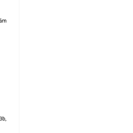
đảm
3b,