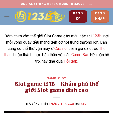
Chuyển
ADD ANYTHING HERE OR JUST REMOVE IT...
đến
ĐĂNG
ĐĂNG
nội
KÝ
NHẬP
dung
Đắm chìm vào thế giới Slot Game đầy màu sắc tại
123b
, nơi
mỗi vòng quay đều mang đến cơ hội trúng thưởng lớn. Bạn
cũng có thể thử vận may ở
Casino
, tham gia cá cược
Thể
thao
, hoặc thách thức bản thân với các
Game Bài
. Nếu cần hỗ
trợ, hãy ghé qua
Hỏi đáp
.
GAME SLOT
Slot game 123B – Khám phá thế
giới Slot game đỉnh cao
ĐÃ ĐĂNG TRÊN
THÁNG 1 17, 2025
BỞI
SEO