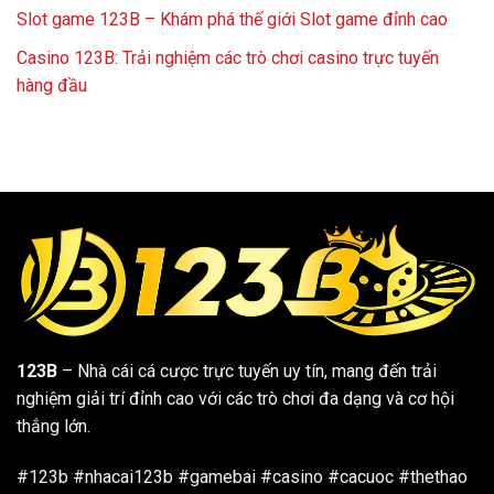
Slot game 123B – Khám phá thế giới Slot game đỉnh cao
Casino 123B: Trải nghiệm các trò chơi casino trực tuyến
hàng đầu
123B
– Nhà cái cá cược trực tuyến uy tín, mang đến trải
nghiệm giải trí đỉnh cao với các trò chơi đa dạng và cơ hội
thắng lớn.
#123b #nhacai123b #gamebai #casino #cacuoc #thethao