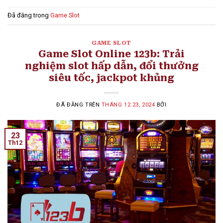
Đã đăng trong
Game Slot
GAME SLOT
Game Slot Online 123b: Trải
nghiệm slot hấp dẫn, đổi thưởng
siêu tốc, jackpot khủng
ĐÃ ĐĂNG TRÊN
THÁNG 12 23, 2024
BỞI
23
Th12