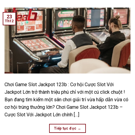
23
Th12
Chơi Game Slot Jackpot 123b : Cơ hội Cược Slot Với
Jackpot Lớn trở thành triệu phú chỉ với một cú click chuột !
Bạn đang tìm kiếm một sân chơi giải trí vừa hấp dẫn vừa có
cơ hội trúng thưởng lớn? Chơi Game Slot Jackpot 123b –
Cược Slot Với Jackpot Lớn chính […]
Tiếp tục đọc
→