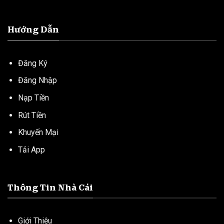
Hướng Dẫn
Đăng Ký
Đăng Nhập
Nạp Tiền
Rút Tiền
Khuyến Mại
Tải App
Thông Tin Nhà Cái
Giới Thiệu