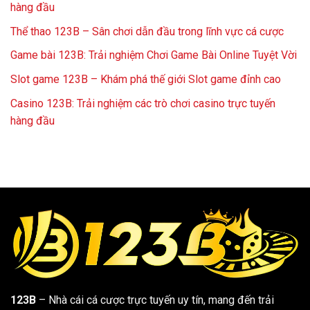
hàng đầu
Thể thao 123B – Sân chơi dẫn đầu trong lĩnh vực cá cược
Game bài 123B: Trải nghiệm Chơi Game Bài Online Tuyệt Vời
Slot game 123B – Khám phá thế giới Slot game đỉnh cao
Casino 123B: Trải nghiệm các trò chơi casino trực tuyến
hàng đầu
123B
– Nhà cái cá cược trực tuyến uy tín, mang đến trải