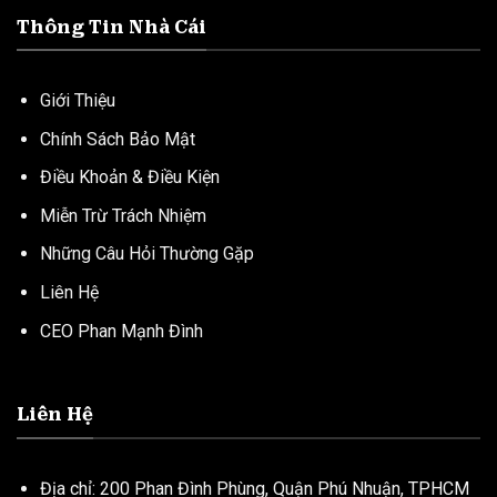
Thông Tin Nhà Cái
Giới Thiệu
Chính Sách Bảo Mật
Điều Khoản & Điều Kiện
Miễn Trừ Trách Nhiệm
Những Câu Hỏi Thường Gặp
Liên Hệ
CEO Phan Mạnh Đình
Liên Hệ
Địa chỉ: 200 Phan Đình Phùng, Quận Phú Nhuận, TPHCM