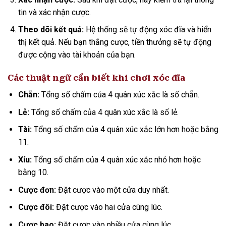
tin và xác nhận cược.
Theo dõi kết quả:
Hệ thống sẽ tự động xóc đĩa và hiển
thị kết quả. Nếu bạn thắng cược, tiền thưởng sẽ tự động
được cộng vào tài khoản của bạn.
Các thuật ngữ cần biết khi chơi xóc đĩa
Chẵn:
Tổng số chấm của 4 quân xúc xắc là số chẵn.
Lẻ:
Tổng số chấm của 4 quân xúc xắc là số lẻ.
Tài:
Tổng số chấm của 4 quân xúc xắc lớn hơn hoặc bằng
11.
Xỉu:
Tổng số chấm của 4 quân xúc xắc nhỏ hơn hoặc
bằng 10.
Cược đơn:
Đặt cược vào một cửa duy nhất.
Cược đôi:
Đặt cược vào hai cửa cùng lúc.
Cược bao:
Đặt cược vào nhiều cửa cùng lúc.