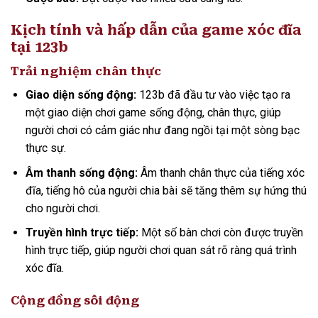
Kịch tính và hấp dẫn của game xóc đĩa
tại 123b
Trải nghiệm chân thực
Giao diện sống động:
123b đã đầu tư vào việc tạo ra
một giao diện chơi game sống động, chân thực, giúp
người chơi có cảm giác như đang ngồi tại một sòng bạc
thực sự.
Âm thanh sống động:
Âm thanh chân thực của tiếng xóc
đĩa, tiếng hô của người chia bài sẽ tăng thêm sự hứng thú
cho người chơi.
Truyền hình trực tiếp:
Một số bàn chơi còn được truyền
hình trực tiếp, giúp người chơi quan sát rõ ràng quá trình
xóc đĩa.
Cộng đồng sôi động