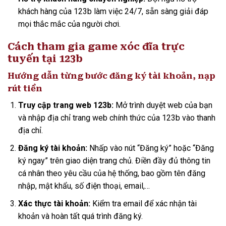
khách hàng của 123b làm việc 24/7, sẵn sàng giải đáp
mọi thắc mắc của người chơi.
Cách tham gia game xóc đĩa trực
tuyến tại 123b
Hướng dẫn từng bước đăng ký tài khoản, nạp
rút tiền
Truy cập trang web 123b:
Mở trình duyệt web của bạn
và nhập địa chỉ trang web chính thức của 123b vào thanh
địa chỉ.
Đăng ký tài khoản:
Nhấp vào nút “Đăng ký” hoặc “Đăng
ký ngay” trên giao diện trang chủ. Điền đầy đủ thông tin
cá nhân theo yêu cầu của hệ thống, bao gồm tên đăng
nhập, mật khẩu, số điện thoại, email,…
Xác thực tài khoản:
Kiểm tra email để xác nhận tài
khoản và hoàn tất quá trình đăng ký.